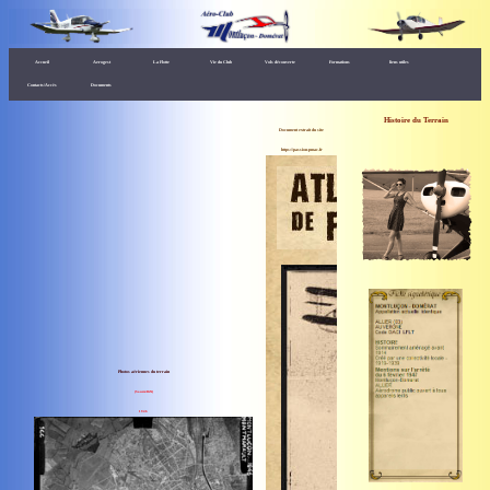
Accueil
Aerogest
La Flotte
Vie du Club
Vols découverte
Formations
liens utiles
Contacts/Accès
Documents
Histoire du Terrain
Document extrait du site
https://passion-pmac.fr
Photos aériennes du terrain
(Source:IGN)
1946