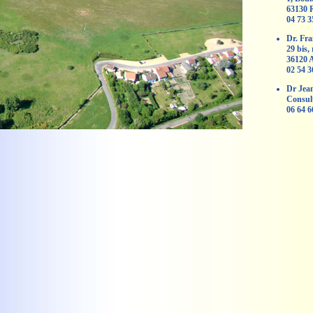
63130
04 73 3
Dr. Fr
29 bis
36120
02 54 3
Dr Jean
Consul
06 64 6