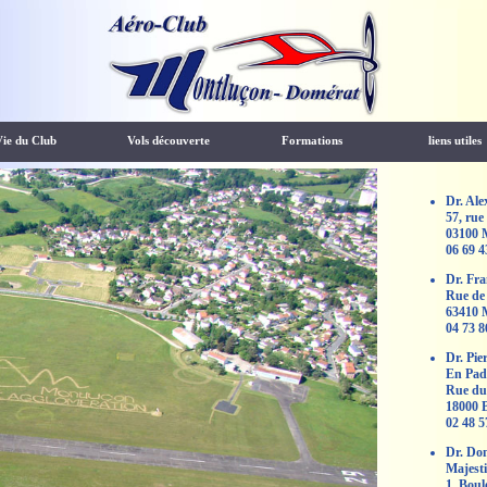
Vie du Club
Vols découverte
Formations
liens utiles
Dr. Al
57, rue
03100
06 69 4
Dr. Fr
Rue de
63410
04 73 8
Dr. Pie
En Pad
Rue du
18000
02 48 5
Dr. Do
Majesti
1, Boul