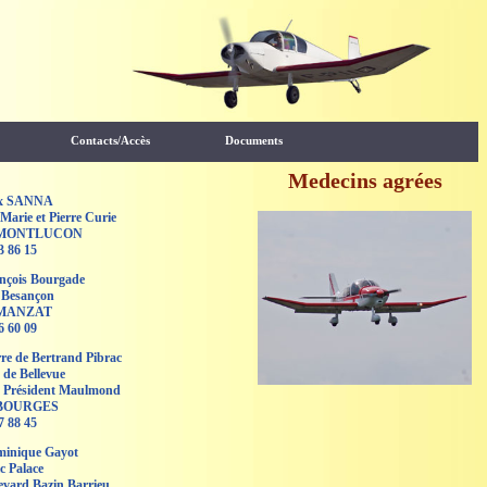
Contacts/Accès
Documents
Medecins agrées
ex SANNA
 Marie et Pierre Curie
 MONTLUCON
3 86 15
ançois Bourgade
 Besançon
 MANZAT
6 60 09
rre de Bertrand Pibrac
 de Bellevue
 Président Maulmond
 BOURGES
7 88 45
minique Gayot
c Palace
evard Bazin Barrieu