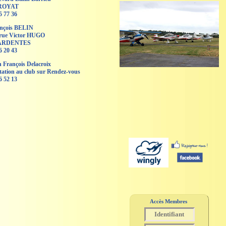
 ROYAT
5 77 36
ançois BELIN
, rue Victor HUGO
 ARDENTES
6 20 43
 François Delacroix
tation au club sur Rendez-vous
6 52 13
Accès Membres