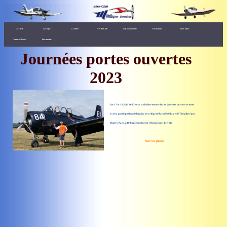
Accueil
Aerogest
La Flotte
Vie du Club
Vols découverte
Formations
liens utiles
Contacts/Accès
Documents
Journées portes ouvertes
2023
Les 17 et 18 juin 2023 sous la chaleur eurent lieu les journées portes ouvertes
avec la participation de l'équipe de voltige de l'armée de l'air et le T28 piloté par
Thierry Paris. 240 baptêmes furent effectués en 114 vols.
Voir les photos