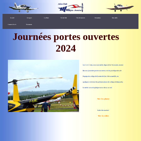
Accueil
Aerogest
La Flotte
Vie du Club
Vols découverte
Formations
liens utiles
Contacts/Accès
Documents
Journées portes ouvertes
2024
Les 1 et 2 Juin, sous une météo digne de la Toussaint, eurent
lieu nos journées portes ouvertes avec la participation de
l'équipe de voltige de l'armée de l'air. Si le samedi il y eu
quelques vols dont les présentations de voltige, le dimanche,
la météo catastrophique nous cloua au sol.
Voir les photos
Salut des marins!
Voir la video