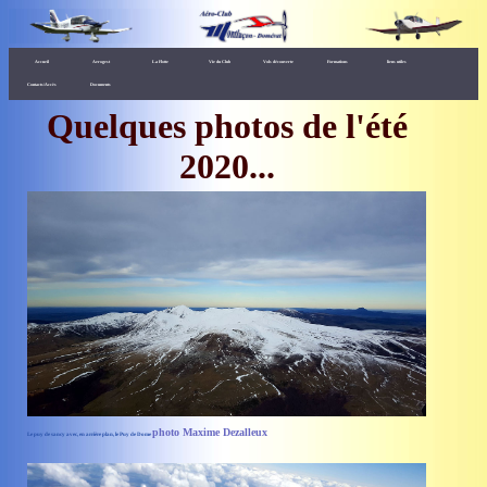
Accueil
Aerogest
La Flotte
Vie du Club
Vols découverte
Formations
liens utiles
Contacts/Accès
Documents
Quelques photos de l'été
2020...
photo Maxime Dezalleux
Le puy de sancy avec, en arrière plan, le Puy de Dome