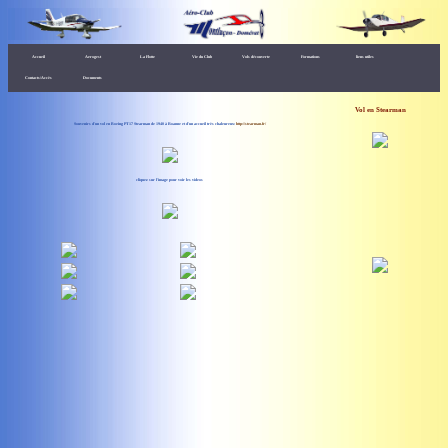
Accueil
Aerogest
La Flotte
Vie du Club
Vols découverte
Formations
liens utiles
Contacts/Accès
Documents
Vol en Stearman
Souvenirs d'un vol en Boeing PT17 Stearman de 1940 à Roanne et d'un accueil très chaleureux:
http://stearman.fr/
cliquez sur l'image pour voir les videos